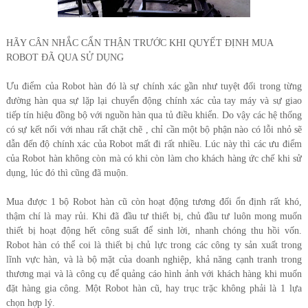
HÃY CÂN NHẮC CẨN THẬN TRƯỚC KHI QUYẾT ĐỊNH MUA
ROBOT ĐÃ QUA SỬ DỤNG
Ưu điểm của Robot hàn đó là sự chính xác gần như tuyệt đối trong từng
đường hàn qua sự lặp lại chuyển động chính xác của tay máy và sự giao
tiếp tín hiệu đồng bộ với nguồn hàn qua tủ điều khiển. Do vậy các hệ thống
có sự kết nối với nhau rất chặt chẽ , chỉ cần một bộ phận nào có lỗi nhỏ sẽ
dẫn đến độ chính xác của Robot mất đi rất nhiều. Lúc này thì các ưu điểm
của Robot hàn không còn mà có khi còn làm cho khách hàng ức chế khi sử
dụng, lúc đó thì cũng đã muộn.
Mua được 1 bộ Robot hàn cũ còn hoạt động tương đối ổn định rất khó,
thậm chí là may rủi. Khi đã đầu tư thiết bị, chủ đầu tư luôn mong muốn
thiết bị hoạt động hết công suất để sinh lời, nhanh chóng thu hồi vốn.
Robot hàn có thể coi là thiết bị chủ lực trong các công ty sản xuất trong
lĩnh vực hàn, và là bộ mặt của doanh nghiệp, khả năng cạnh tranh trong
thương mại và là công cụ để quảng cáo hình ảnh với khách hàng khi muốn
đặt hàng gia công. Một Robot hàn cũ, hay trục trặc không phải là 1 lựa
chọn hợp lý.