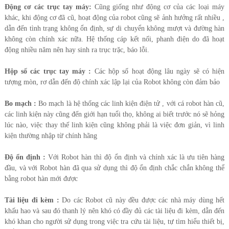
Động cơ các trục tay máy:
Cũng giống như động cơ của các loại máy
khác, khi động cơ đã cũ, hoạt động của robot cũng sẽ ảnh hưởng rất nhiều ,
dẫn đến tình trạng không ổn định, sự di chuyển không mượt và đường hàn
không còn chính xác nữa. Hệ thống cáp kết nối, phanh điện do đã hoạt
động nhiều năm nên hay sinh ra trục trặc, báo lỗi.
Hộp số các trục tay máy :
Các hộp số hoạt động lâu ngày sẽ có hiện
tượng mòn, rơ dẫn đến độ chính xác lập lại của Robot không còn đảm bảo
Bo mạch :
Bo mạch là hệ thống các linh kiện điện tử , với cá robot hàn cũ,
các linh kiện này cũng đến giới hạn tuổi thọ, không ai biết trước nó sẽ hỏng
lúc nào, việc thay thế linh kiện cũng không phải là việc đơn giản, vì linh
kiện thường nhập từ chính hãng
Độ ổn định :
Với Robot hàn thì độ ổn định và chính xác là ưu tiên hàng
đầu, và với Robot hàn đã qua sử dụng thì độ ổn định chắc chắn không thể
bằng robot hàn mới được
Tài liệu đi kèm :
Do các Robot cũ này đều được các nhà máy dùng hết
khấu hao và sau đó thanh lý nên khó có đầy đủ các tài liệu đi kèm, dẫn đến
khó khan cho người sử dụng trong việc tra cứu tài liệu, tự tìm hiểu thiết bị,