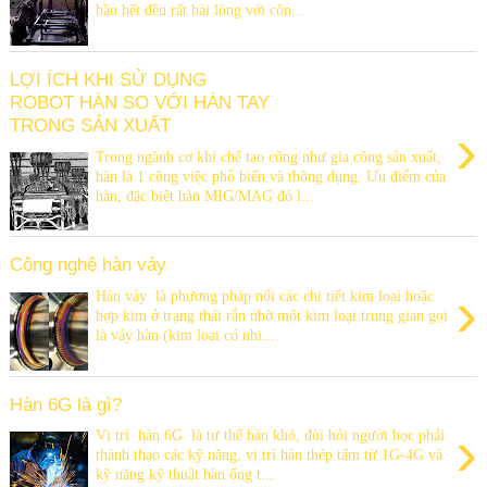
hầu hết đều rất hài lòng với côn...
LỢI ÍCH KHI SỬ DỤNG
ROBOT HÀN SO VỚI HÀN TAY
TRONG SẢN XUẤT
›
Trong ngành cơ khí chế tạo cũng như gia công sản xuất,
hàn là 1 công việc phổ biến và thông dụng. Ưu điểm của
hàn, đặc biệt hàn MIG/MAG đó l...
Công nghệ hàn vảy
›
Hàn vảy là phương pháp nối các chi tiết kim loại hoặc
hợp kim ở trạng thái rắn nhờ một kim loại trung gian gọi
là vảy hàn (kim loại có nhi...
Hàn 6G là gì?
›
Vị trí hàn 6G là tư thế hàn khó, đòi hỏi người học phải
thành thạo các kỹ năng, vị trí hàn thép tấm từ 1G-4G và
kỹ năng kỹ thuật hàn ống t...