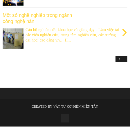
Một số nghề nghiệp trong ngành
công nghệ hàn
›
Cán bộ nghiên cứu khoa học và giảng dạy - Làm việc tại
các viện nghiên cứu, trung tâm nghiên cứu, các trường
đại học, cao đẳng v.v... H...
›
CREATED BY
VẬT TƯ CƠ ĐIỆN MIỀN TÂY