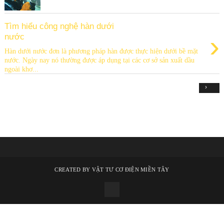
Tìm hiểu công nghệ hàn dưới
›
nước
Hàn dưới nước đơn là phương pháp hàn được thực hiện dưới bề mặt
nước. Ngày nay nó thường được áp dụng tại các cơ sở sản xuất dầu
ngoài khơ...
›
CREATED BY
VẬT TƯ CƠ ĐIỆN MIỀN TÂY