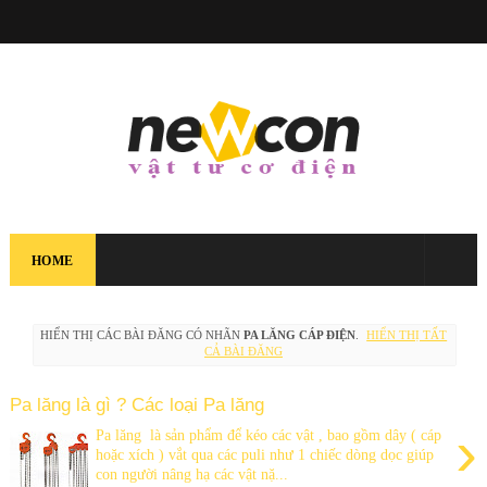
HOME
HIỂN THỊ CÁC BÀI ĐĂNG CÓ NHÃN
PA LĂNG CÁP ĐIỆN
.
HIỂN THỊ TẤT
CẢ BÀI ĐĂNG
Pa lăng là gì ? Các loại Pa lăng
›
Pa lăng là sản phẩm để kéo các vật , bao gồm dây ( cáp
hoặc xích ) vắt qua các puli như 1 chiếc dòng dọc giúp
con người nâng hạ các vật nặ...