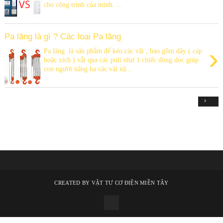
cho công trình của mình. ...
Pa lăng là gì ? Các loại Pa lăng
›
Pa lăng là sản phẩm để kéo các vật , bao gồm dây ( cáp
hoặc xích ) vắt qua các puli như 1 chiếc dòng dọc giúp
con người nâng hạ các vật nặ...
›
CREATED BY
VẬT TƯ CƠ ĐIỆN MIỀN TÂY